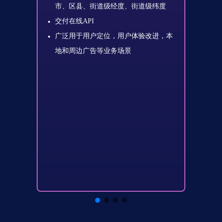
码、省
市、
市、区县、街道级经度、街道级纬度
交付在
交付在线API
泛用
广泛用于用户定位，用户体验改进，本
家和省份
本地
地和周边广告等业务场景