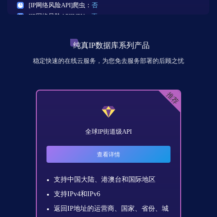
[IP网络风险API]爬虫：
否
[IP网络风险API]VPN：
否
[IP网络风险API]入境漫游：
否
[IP网络风险API]iCloud私密传送：
否
纯真IP数据库系列产品
[IP网络风险API]ASN：
AMAZON-02 - Amazon.com, Inc.
[IP网络风险API]秒拨概率：
稳定快速的在线云服务，为您免去服务部署的后顾之忧
暂未发现
[IP网络风险API]真人概率：
63
[IP实验室商业版]行为位置：
美国-俄亥俄州-哥伦布-
[IP实验室商业版]IP企业名：
AMAZON-02 - Amazon.com, Inc.
推荐
[IP实验室商业版]端口分析：
暂未发现
[IP实验室商业版]域名历史：
0个
[IP实验室商业版]用户活动：
热力图
全球IP街道级API
[IP实验室商业版]设备类型：
暂未发现
[IP实验室商业版]路由类型：
暂未发现
查看详情
[IP实验室商业版]流量潮汐：
走势图
[IP实验室商业版]用户活动：
热力图
地区
支持
支持中国大陆、港澳台和国际地区
支持IP
支持IPv4和IPv6
IANA、
返回
返回IP地址的运营商、国家、省份、城